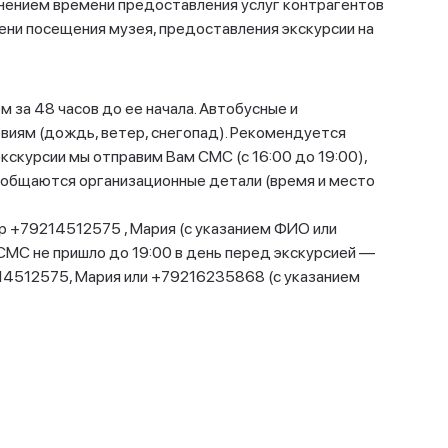
енением времени предоставления услуг контрагентов
ени посещения музея, предоставления экскурсии на
 за 48 часов до ее начала. Автобусные и
виям (дождь, ветер, снегопад). Рекомендуется
 экскурсии мы отправим Вам СМС (с 16:00 до 19:00),
ообщаются организационные детали (время и место
р +79214512575 , Мария (с указанием ФИО или
, СМС не пришло до 19:00 в день перед экскурсией —
214512575, Мария или +79216235868 (с указанием