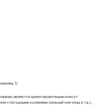
по маршруту
. Оятевщина до о. Кижи (на судне на
душке «Хивус-10» или на катере)
ты с экскурсией на о. Кижи
(в стоимость
сещение основной экспозиции музея «Кижи»,
отр внешнего вида всех памятников на
акже посещение интерьеров церкви Покрова
огородицы и дома Ошевнева)
вой в г. Медвежьегорск
а острове работает только летом, просьба
и бутерброды/еду, перекуус, так как обед
меева, 1).
ования, являются ориентировочными и могут
вязи с погодными условиями (сильный снегопад и тд.),