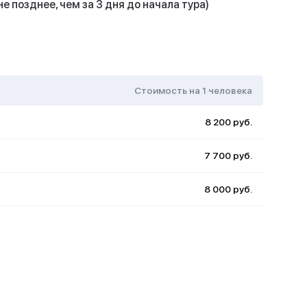
не позднее, чем за 3 дня до начала тура)
ие в г. Петрозаводск (через деревню
ь программы: до 13 часов.
 являются ориентировочными и могут
 большую, так и в меньшую сторону) в связи
Стоимость на 1 человека
виями (сильный снегопад и тд.),
блемами (пробитое колесо и тд.),
ени предоставления услуг контрагентов
8 200 руб.
от Исполнителя причинам (перенос
ия музея, предоставления экскурсии на
7 700 руб.
 обедов и тд).
8 000 руб.
чено:
Петрозаводска до д. Оятевщина (в
т погодных условий) и обратно (на автобусе,
0 минут в одну сторону с остановками по