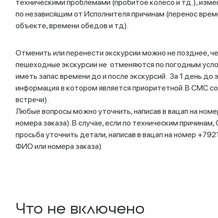
техническими проблемами (пробитое колесо и тд.), изм
по независящим от Исполнителя причинам (перенос врем
объекте, времени обедов и тд).
Отменить или перенести экскурсии можно не позднее, чем
пешеходные экскурсии не отменяются по погодным усло
иметь запас времени до и после экскурсий. За 1 день до
информация в котором является приоритетной. В СМС с
встречи).
Любые вопросы можно уточнить, написав в вацап на номе
номера заказа). В случае, если по техническим причинам
просьба уточнить детали, написав в вацап на номер +79
ФИО или номера заказа)
Что не включено