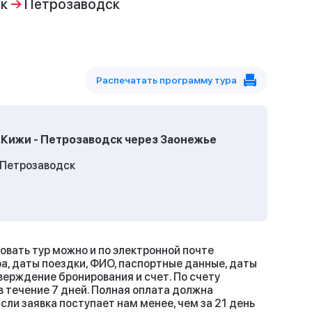
ск
→
Петрозаводск
Распечатать программу тура
.Кижи - Петрозаводск
через Заонежье
. Петрозаводск
в деревню Оятевщина
ь до острова Кижи на судне с воздушной
0" или на катере
овать тур можно и по электронной почте
курсия на острове Кижи по основной
ура, даты поездки, ФИО, паспортные данные, даты
и свободное время
ерждение бронирования и счет. По счету
 течение 7 дней. Полная оплата должна
Медвежьегорск (включен в стоимость)
Если заявка поступает нам менее, чем за 21 день