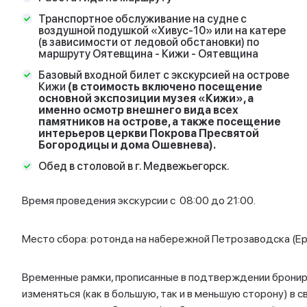
Работа гида 
Трансфер из д
Транспортное обслуживание на судне с
воздушной по
воздушной подушкой «Хивус-10» или на катере
Входные биле
(в зависимости от ледовой обстановки) по
включено по
маршруту Оятевщина - Кижи - Оятевщина
а именно осм
острове, а т
Базовый входной билет с экскурсией на острове
Пресвятой Б
Кижи
(в стоимость включено посещение
Обед в столо
основной экспозиции музея «Кижи», а
именно осмотр внешнего вида всех
Внимание!
Кафе н
памятников на острове, а также посещение
брать с собой чай 
интерьеров церкви Покрова Пресвятой
поздний.
Богородицы и дома Ошевнева).
Обед в столовой в г. Медвежьегорск.
Время проведения экскурсии с 08:00 до 21:00.
Место сбора: ротонда на набережной Петрозаводска (Ере
Временные рамки, прописанные в подтверждении бронир
изменяться (как в большую, так и в меньшую сторону) в с