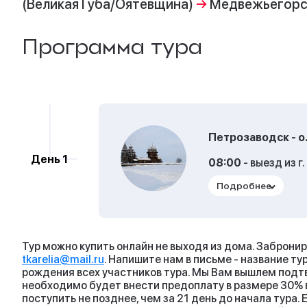
(Великая Губа/Оятевщина)
→
Медвежьегор
Программа тура
Петрозаводск - о
День 1
08:00
- выезд из г
12:30
- прибытие 
12:30-13:00
- пут
подушкой "Хивус-1
Тур можно купить онлайн не выходя из дома. Забронир
13:00-14:30
- экс
tkarelia@mail.ru
. Напишите нам в письме - название т
экспозиции музея 
рождения всех участников тура. Мы Вам вышлем подтв
необходимо будет внести предоплату в размере 30% в
16:30
- обед в г. 
поступить не позднее, чем за 21 день до начала тура. 