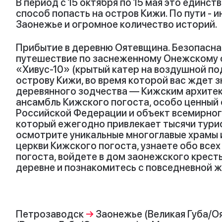
В период с 15 октября по 15 мая это единс
способ попасть на остров Кижи. По пути - 
Заонежье и огромное количество историй.
Прибытие в деревню Оятевщина. Безопасна
путешествие по заснеженному Онежскому о
«Хивус-10» (крытый катер на воздушной под
острову Кижи, во время которой вас ждет 
деревянного зодчества — Кижским архите
ансамбль Кижского погоста, особо ценный 
Российской Федерации и объект всемирног
который ежегодно привлекает тысячи турис
осмотрите уникальные многоглавые храмы 
церкви Кижского погоста, узнаете обо все
погоста, войдете в дом заонежского крест
деревне и познакомитесь с повседневной ж
Петрозаводск
→
Заонежье (Великая Губа/О