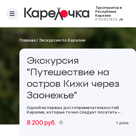
Туроператор в
Республике
Карелия
РТО 017472
Главная
/
Экскурсии по Карелии
Экскурсия
"Путешествие на
остров Кижи через
Заонежье"
Одной из первых достопримечательностей
Карелии, которые точно следует посетить –
остров Кижи. «Карелочка» предлагает Вам
отправиться на в экскурсию на Кижи через
8 200 руб.
1 день
живописные места Заонежья. На самом же
острове Вы детально познакомитесь с
архитектурным ансамблем Кижского погоста и