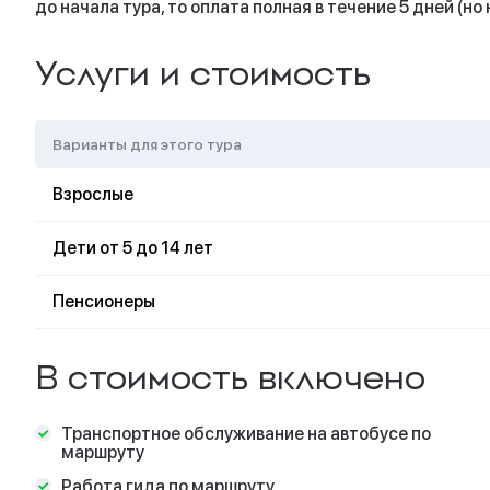
до начала тура, то оплата полная в течение 5 дней (но 
20:00
- возвращен
Оятевщина)
Услуги и стоимость
Продолжительност
Временные рамки
изменяться (как в
Варианты для этого тура
с погодными усло
техническими про
изменением врем
Взрослые
по независящим 
времени посещен
Дети от 5 до 14 лет
объекте, времени
Пенсионеры
В стоимость включено
В стоимость вклю
Трансфер из 
Транспортное обслуживание на автобусе по
зависимости о
маршруту
ок. 5 часов 3
маршруту)
Работа гида по маршруту