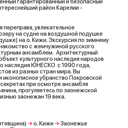
твенный гарантированный и безопасный
интереснейший район Карелии -
я переправа, увлекательное
зеру на судне на воздушной подушке
ушке) на о. Кижи. Экскурсия по зимнему
знакомство с жемчужиной русского
ктурным ансамблем. Архитектурный
объект культурного наследия народов
о наследия ЮНЕСКО с 1990 года,
тов из разных стран мира. Вы
и иконописное убранство Покровской
х секретах при осмотре ансамбля
ьянина, прогуляетесь по заонежской
изнью заонежан 19 века.
ятевщина)
→
о. Кижи
→
Заонежье