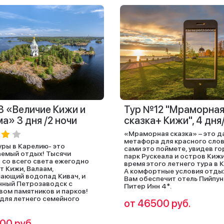
3 «Величие Кижи и
Тур №12 "Мраморна
а» 3 дня /2 ночи
сказка+ Кижи", 4 дня
«Мраморная сказка» – это д
метафора для красного слов
уры в Карелию- это
сами это поймете, увидев г
емый отдых! Тысячи
парк Рускеала и остров Кижи
 со всего света ежегодно
время этого летнего тура в 
 Кижи, Валаам,
А комфортные условия отды
ающий водопад Кивач, и
Вам обеспечит отель Пийпун
нный Петрозаводск с
Питер Инн 4*.
ом памятников и парков!
для летнего семейного
от 46500 руб.
00 руб.