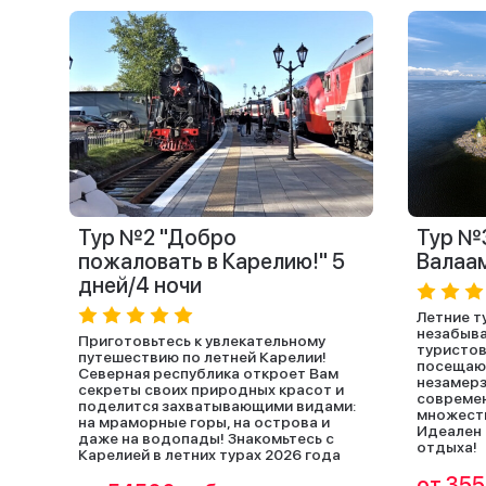
Тур №2 "Добро
Тур №
пожаловать в Карелию!" 5
Валаам
дней/4 ночи
Летние т
незабыва
Приготовьтесь к увлекательному
туристов
путешествию по летней Карелии!
посещают
Северная республика откроет Вам
незамерз
секреты своих природных красот и
совреме
поделится захватывающими видами:
множеств
на мраморные горы, на острова и
Идеален 
даже на водопады! Знакомьтесь с
отдыха!
Карелией в летних турах 2026 года
от 355