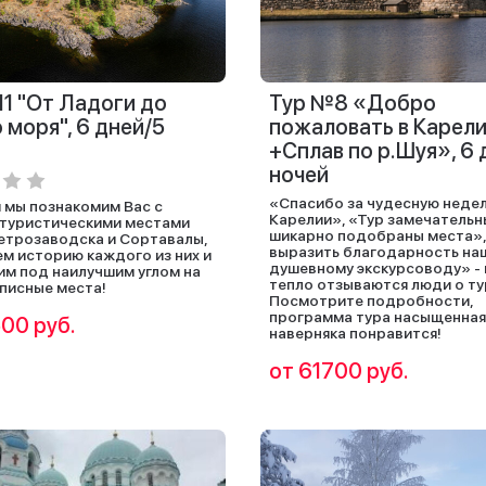
1 "От Ладоги до
Тур №8 «Добро
 моря", 6 дней/5
пожаловать в Карел
+Сплав по р.Шуя», 6 
ночей
«Спасибо за чудесную неде
й мы познакомим Вас с
Карелии», «Тур замечательн
туристическими местами
шикарно подобраны места»,
етрозаводска и Сортавалы,
выразить благодарность на
м историю каждого из них и
душевному экскурсоводу» - 
м под наилучшим углом на
тепло отзываются люди о ту
писные места!
Посмотрите подробности,
программа тура насыщенная
00 руб.
наверняка понравится!
от 61700 руб.