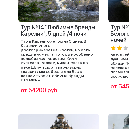
Тур №14 "Любимые бренды
Тур №1
Карелии", 5 дней /4 ночи
Белого
ночей
Тур в Карелию летом на 5 дней. В
Карелии много
достопримечательностей, но есть
среди них места, которые особенно
За 6 дне
полюбились туристам. Кижи,
лучшими 
Рускеала, Валаам, Кивач, сплав по
вблизи П
реке Шуя – всю эту карельскую
расскаже
классику мы собрали для Вас в
посмотри
летнем туре «Любимые бренды
все живо
Карелии».
от 645
от 54200 руб.