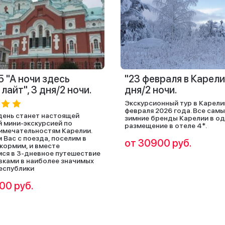
 "А ночи здесь
"23 февраля в Карелии
 лайт", 3 дня/2 ночи.
дня/2 ночи.
Экскурсионный тур в Карели
февраля 2026 года. Все сам
ень станет настоящей
зимние бренды Карелии в од
 мини-экскурсией по
размещение в отеле 4*.
мечательностям Карелии.
 Вас с поезда, поселим в
от 30900 руб.
акормим, и вместе
ся в 3-дневное путешествие
вками в наиболее значимых
еспублики
00 руб.