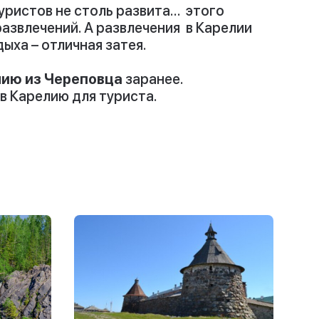
уристов не столь развита… этого
развлечений. А развлечения в Карелии
ыха – отличная затея.
лию из Череповца
заранее.
в Карелию для туриста.