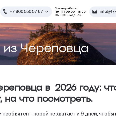
Время работы:
+7 800 550 57 67
info@tkk
ПН-ПТ 09:00 – 18:00
СБ-ВС Выходной
 из Череповца
ереповца в 2026 году
: ч
 на что посмотреть.
необъятен – порой не хватает и 9 дней, чтобы