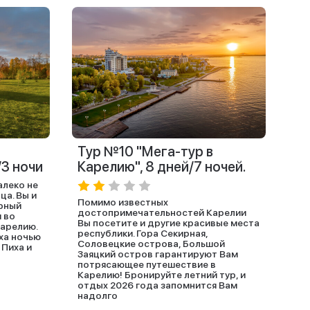
я
Тур №10 "Мега-тур в
/3 ночи
Карелию", 8 дней/7 ночей.
алеко не
ца. Вы и
Помимо известных
орный
достопримечательностей Карелии
 во
Вы посетите и другие красивые места
Карелию.
республики. Гора Секирная,
ха ночью
Соловецкие острова, Большой
 Пиха и
Заяцкий остров гарантируют Вам
потрясающее путешествие в
Карелию! Бронируйте летний тур, и
отдых 2026 года запомнится Вам
надолго