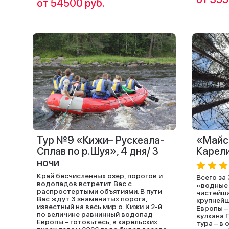
от 54500 руб.
Тур №9 «Кижи– Рускеала-
«Майск
Сплав по р.Шуя», 4 дня/ 3
Карели
ночи
Край бесчисленных озер, порогов и
Всего за
водопадов встретит Вас с
«водные 
распростертыми объятиями. В пути
чистейши
Вас ждут 3 знаменитых порога,
крупней
известный на весь мир о. Кижи и 2-й
Европы –
по величине равнинный водопад
вулкана 
Европы – готовьтесь, в карельских
тура – в 