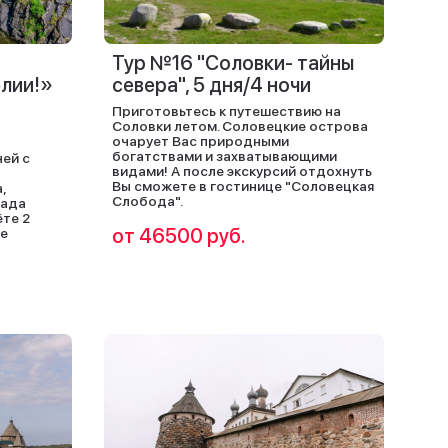
Тур №16 "Соловки- тайны
елии!»
севера", 5 дня/4 ночи
Приготовьтесь к путешествию на
Соловки летом. Соловецкие острова
очарует Вас природными
богатствами и захватывающими
ней с
видами! А после экскурсий отдохнуть
Вы сможете в гостинице "Соловецкая
,
Слобода".
пада
ёте 2
от 46500 руб.
ие