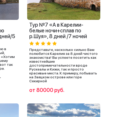
Тур №7 «А в Карелии-
ию
белые ночи+сплав по
дней/5
р.Шуя», 8 дней /7 ночей
лю в
Представьте, насколько сильно Вам
ый,
полюбится Карелия за 8 дней чистого
 «Хотим
знакомства! Вы успеете посетить как
шему
известнейшие
вот так
достопримечательности вроде
ре.
Рускеалы и Кижи, так и просто
красивые места. К примеру, побывать
,
на Заяцком острове или горе
Секирной
от 80000 руб.