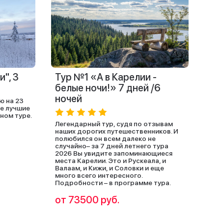
", 3
Тур №1 «А в Карелии -
белые ночи!» 7 дней /6
ночей
ю на 23
ые лучшие
ном туре.
Легендарный тур, судя по отзывам
наших дорогих путешественников. И
полюбился он всем далеко не
случайно– за 7 дней летнего тура
2026 Вы увидите запоминающиеся
места Карелии. Это и Рускеала, и
Валаам, и Кижи, и Соловки и еще
много всего интересного.
Подробности – в программе тура.
от 73500 руб.