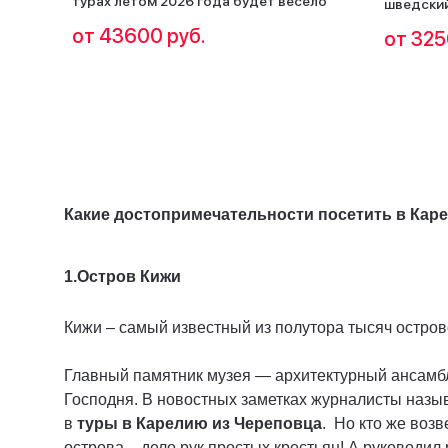
турах летом 2026 года будет весело
шведский
от 43600 руб.
от 325
Какие достопримечательности посетить в Кар
1.Остров Кижи
Кижи – самый известный из полутора тысяч остров
Главный памятник музея — архитектурный ансамб
Господня. В новостных заметках журналисты назы
в
туры в Карелию из Череповца
. Но кто же воз
острова – дело рук простых крестьян! А руководил