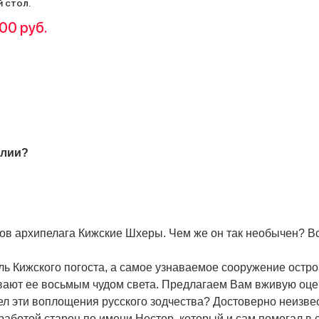
 стол.
00 руб.
елии?
ов архипелага Кижские Шхеры. Чем же он так необычен? Вс
ль Кижского погоста, а самое узнаваемое сооружение ост
вают ее восьмым чудом света. Предлагаем Вам вживую оце
вел эти воплощения русского зодчества? Достоверно неизвес
 работой старец по имени Нестор, который и сам помогал в 