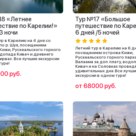
18 «Летнее
Тур №17 «Большое
ствие по Карелии!»
путешествие по Кар
/3 ночи
6 дней /5 ночей
ур в Карелию на 4 дня со
по р. Шуя, посещением
Летний тур в Карелию на 6 д
Кижи, Рускеальского горного
посещением острова Кижи,
одопада Кивач и древнего
Рускеальского горного парка
Гирвас. Все лучшие экскурсии
Валаама за доп. плату, водо
туре!
Кивач и на Соловках провед
удивительных дня. Все лучш
00 руб.
экскурсии в одном туре!
от 68000 руб.