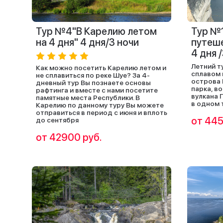
Тур №4"В Карелию летом
Тур №
на 4 дня" 4 дня/3 ночи
путеше
4 дня 
Летний т
Как можно посетить Карелию летом и
сплавом 
не сплавиться по реке Шуе? За 4-
острова 
дневный тур Вы познаете основы
парка, в
рафтинга и вместе с нами посетите
вулкана 
памятные места Республики. В
в одном 
Карелию по данному туру Вы можете
отправиться в период с июня и вплоть
от 445
до сентября
от 42900 руб.