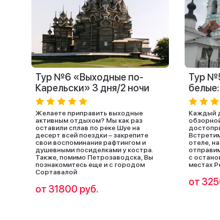
Тур №6 «Выходные по-
Тур №5
Карельски» 3 дня/2 ночи
белые:
Желаете приправить выходные
Каждый д
активным отдыхом? Мы как раз
обзорной
оставили сплав по реке Шуе на
достопри
десерт всей поездки – закрепите
Встретим
свои воспоминания рафтингом и
отеле, н
душевными посиделками у костра.
отправим
Также, помимо Петрозаводска, Вы
с остано
познакомитесь еще и с городом
местах Р
Сортавалой
от 325
от 31800 руб.