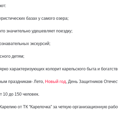
ют:
ристических базах у самого озера;
то значительно удешевляет поездку;
ознавательных экскурсий;
сного детям;
рко характеризующих колорит карельского быта и богатств
ным праздникам- Лето,
Новый год
, День Защитников Отечест
 10 до 150 человек.
Карелию от ТК “Карелочка” за четкую организационную ра