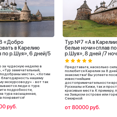
8 «Добро
Тур №7 «А в Карелии
овать в Карелию
белые ночи+сплав по
 по р.Шуя», 6 дней/5
р.Шуя», 8 дней /7 но
 за чудесную неделю в
Представьте, насколько сил
, «Тур замечательный,
полюбится Карелия за 8 дне
подобраны места», «Хотим
знакомства! Вы успеете посе
 благодарность нашему
известнейшие
у экскурсоводу» - вот так
достопримечательности вр
зываются люди о туре.
Рускеалы и Кижи, так и прос
ите подробности,
красивые места. К примеру, 
а тура насыщенная,
на Заяцком острове или гор
а понравится!
Секирной
00 руб.
от 80000 руб.