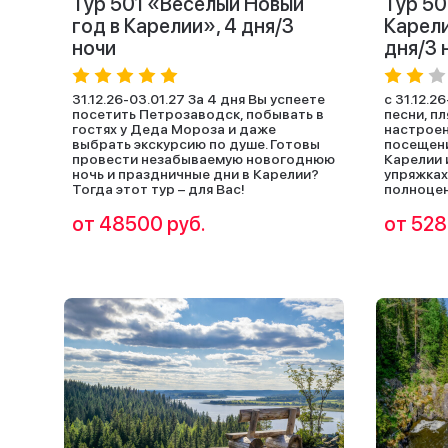
Тур 501 «Весёлый Новый
Тур 50
год в Карелии», 4 дня/3
Карели
ночи
дня/3 
31.12.26-03.01.27 За 4 дня Вы успеете
с 31.12.2
посетить Петрозаводск, побывать в
песни, пл
гостях у Деда Мороза и даже
настроен
выбрать экскурсию по душе. Готовы
посещен
провести незабываемую новогоднюю
Карелии 
ночь и праздничные дни в Карелии?
упряжках.
Тогда этот тур – для Вас!
полноцен
от 48500 руб.
от 528