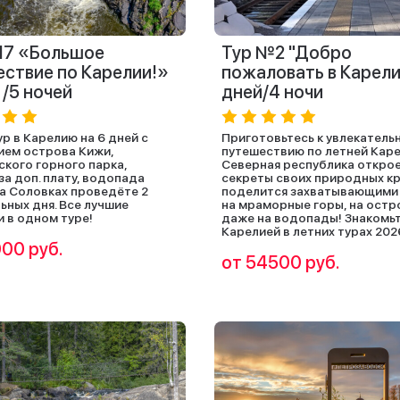
17 «Большое
Тур №2 "Добро
ствие по Карелии!»
пожаловать в Карели
 /5 ночей
дней/4 ночи
ур в Карелию на 6 дней с
Приготовьтесь к увлекатель
ем острова Кижи,
путешествию по летней Каре
ского горного парка,
Северная республика откро
за доп. плату, водопада
секреты своих природных кр
на Соловках проведёте 2
поделится захватывающими 
ьных дня. Все лучшие
на мраморные горы, на остр
и в одном туре!
даже на водопады! Знакомьт
Карелией в летних турах 202
00 руб.
от 54500 руб.