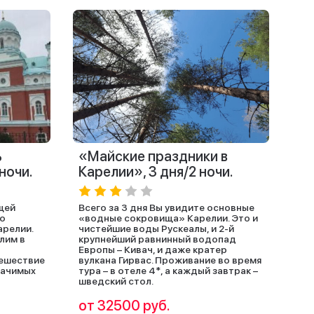
ь
«Майские праздники в
 ночи.
Карелии», 3 дня/2 ночи.
щей
Всего за 3 дня Вы увидите основные
по
«водные сокровища» Карелии. Это и
релии.
чистейшие воды Рускеалы, и 2-й
лим в
крупнейший равнинный водопад
Европы – Кивач, и даже кратер
тешествие
вулкана Гирвас. Проживание во время
начимых
тура – в отеле 4*, а каждый завтрак –
шведский стол.
от 32500 руб.