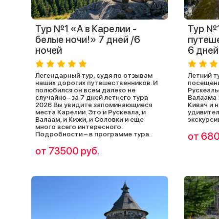
Тур №1 «А в Карелии -
Тур №
белые ночи!» 7 дней /6
путеше
ночей
6 дней
Легендарный тур, судя по отзывам
Летний т
наших дорогих путешественников. И
посещени
полюбился он всем далеко не
Рускеаль
случайно– за 7 дней летнего тура
Валаама 
2026 Вы увидите запоминающиеся
Кивач и 
места Карелии. Это и Рускеала, и
удивител
Валаам, и Кижи, и Соловки и еще
экскурси
много всего интересного.
Подробности – в программе тура.
от 680
от 73500 руб.