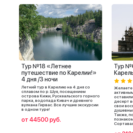
Тур №18 «Летнее
Тур №
путешествие по Карелии!»
Карель
4 дня /3 ночи
Летний тур в Карелию на 4 дня со
Желаете
сплавом по р. Шуя, посещением
активным
острова Кижи, Рускеальского горного
оставили
парка, водопада Кивач и древнего
десерт в
вулкана Гирвас. Все лучшие экскурсии
свои вос
в одном туре!
душевным
Также, п
от 44500 руб.
познаком
Сортава