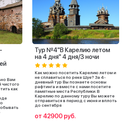
-
Тур №4"В Карелию летом
на 4 дня" 4 дня/3 ночи
чей
Как можно посетить Карелию летом и
не сплавиться по реке Шуе? За 4-
ьно Вам
дневный тур Вы познаете основы
й чистого
рафтинга и вместе с нами посетите
тить как
памятные места Республики. В
Карелию по данному туру Вы можете
оде
отправиться в период с июня и вплоть
то
до сентября
побывать
е
от 42900 руб.