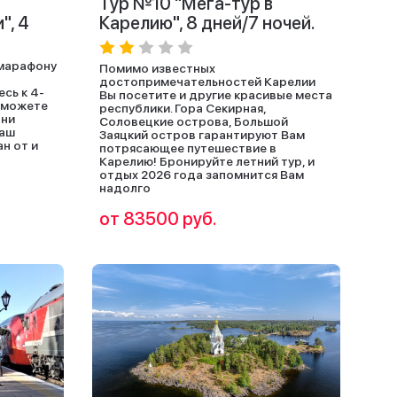
Тур №10 "Мега-тур в
", 4
Карелию", 8 дней/7 ночей.
к марафону
Помимо известных
достопримечательностей Карелии
сь к 4-
Вы посетите и другие красивые места
 сможете
республики. Гора Секирная,
 ни
Соловецкие острова, Большой
Ваш
Заяцкий остров гарантируют Вам
н от и
потрясающее путешествие в
Карелию! Бронируйте летний тур, и
отдых 2026 года запомнится Вам
надолго
от 83500 руб.