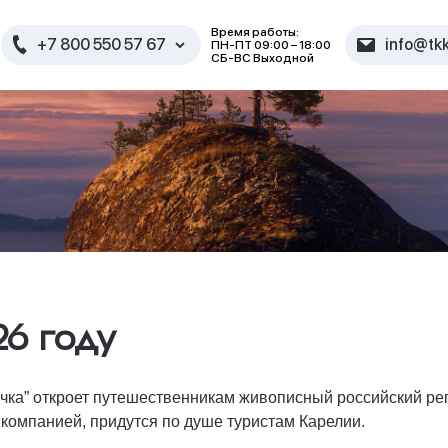
Время работы:
+7 800 550 57 67
info@tkk
ПН-ПТ 09:00 – 18:00
СБ-ВС Выходной
ю
26 году
очка” откроет путешественникам живописный российский ре
компанией, придутся по душе туристам Карелии.