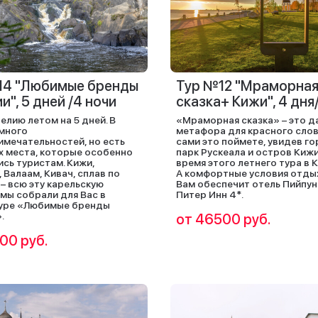
14 "Любимые бренды
Тур №12 "Мраморна
и", 5 дней /4 ночи
сказка+ Кижи", 4 дня
елию летом на 5 дней. В
«Мраморная сказка» – это д
много
метафора для красного слов
мечательностей, но есть
сами это поймете, увидев г
х места, которые особенно
парк Рускеала и остров Кижи
сь туристам. Кижи,
время этого летнего тура в 
 Валаам, Кивач, сплав по
А комфортные условия отды
 – всю эту карельскую
Вам обеспечит отель Пийпун
 мы собрали для Вас в
Питер Инн 4*.
туре «Любимые бренды
.
от 46500 руб.
00 руб.