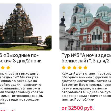
6 «Выходные по-
Тур №5 "А ночи здес
ски» 3 дня/2 ночи
белые: лайт", 3 дня/2
 приправить выходные
Каждый день станет настоя
 отдыхом? Мы как раз
обзорной мини-экскурсией 
 сплав по реке Шуе на
достопримечательностям Ка
сей поездки – закрепите
Встретим Вас с поезда, посе
поминания рафтингом и
отеле, накормим, и вместе
и посиделками у костра.
отправимся в 3-дневное пу
омимо Петрозаводска, Вы
с остановками в наиболее з
итесь еще и с городом
местах Республики
лой
от 32500 руб.