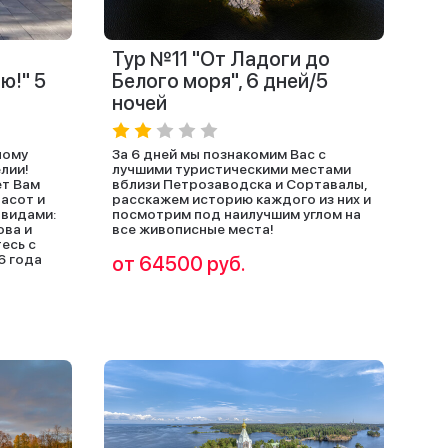
Тур №11 "От Ладоги до
ю!" 5
Белого моря", 6 дней/5
ночей
ному
За 6 дней мы познакомим Вас с
лии!
лучшими туристическими местами
ет Вам
вблизи Петрозаводска и Сортавалы,
асот и
расскажем историю каждого из них и
видами:
посмотрим под наилучшим углом на
ова и
все живописные места!
есь с
6 года
от 64500 руб.