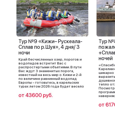
Тур №9 «Кижи– Рускеала-
Тур №
Сплав по р.Шуя», 4 дня/ 3
пожал
ночи
+Сплав
ночей
Край бесчисленных озер, порогов и
водопадов встретит Вас с
«Спасибо
распростертыми объятиями. В пути
Карелии»
Вас ждут 3 знаменитых порога,
шикарно 
известный на весь мир о. Кижи и 2-й
выразить
по величине равнинный водопад
душевном
Европы – готовьтесь, в карельских
тепло от
турах летом 2026 года будет весело
Посмотр
программ
от 43600 руб.
наверняк
от 617