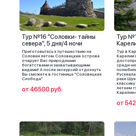
Тур №16 "Соловки- тайны
Тур №
севера", 5 дня/4 ночи
Карели
Приготовьтесь к путешествию на
Тур в Кар
Соловки летом. Соловецкие острова
Карелии 
очарует Вас природными
достопри
богатствами и захватывающими
среди ни
видами! А после экскурсий отдохнуть
полюбили
Вы сможете в гостинице "Соловецкая
Рускеала,
Слобода".
реке Шуя
классику
летнем 
от 46500 руб.
Карелии»
от 542