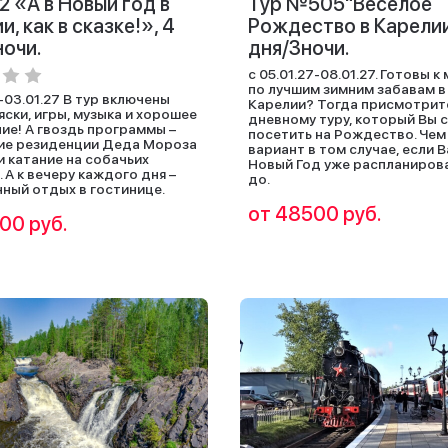
2 «А в Новый год в
Тур №505"Веселое
и, как в сказке!», 4
Рождество в Карелии
ночи.
дня/3ночи.
с 05.01.27-08.01.27. Готовы 
по лучшим зимним забавам в
6-03.01.27 В тур включены
Карелии? Тогда присмотрите
яски, игры, музыка и хорошее
дневному туру, который Вы
ие! А гвоздь программы –
посетить на Рождество. Чем
ие резиденции Деда Мороза
вариант в том случае, если 
и катание на собачьих
Новый Год уже распланирова
 А к вечеру каждого дня –
до.
ный отдых в гостинице.
от 48500 руб.
00 руб.