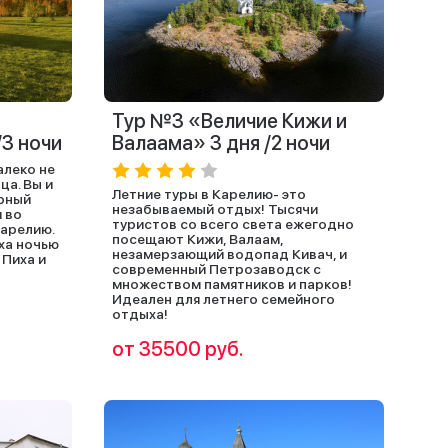
я
Тур №3 «Величие Кижи и
/3 ночи
Валаама» 3 дня /2 ночи
алеко не
ца. Вы и
Летние туры в Карелию- это
орный
незабываемый отдых! Тысячи
 во
туристов со всего света ежегодно
Карелию.
посещают Кижи, Валаам,
ха ночью
незамерзающий водопад Кивач, и
 Пиха и
современный Петрозаводск с
множеством памятников и парков!
Идеален для летнего семейного
отдыха!
от 35500 руб.