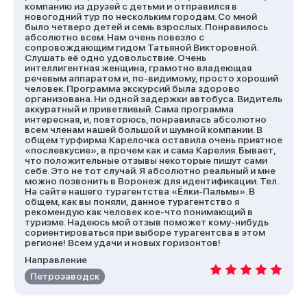
компанию из друзей с детьми и отправился в
новогодний тур по нескольким городам. Со мной
было четверо детей и семь взрослых. Понравилось
абсолютно всем. Нам очень повезло с
сопровождающим гидом Татьяной Викторовной.
Слушать её одно удовольствие. Очень
интеллигентная женщина, грамотно владеющая
речевым аппаратом и, по-видимому, просто хороший
человек. Программа экскурсий была здорово
организована. Ни одной задержки автобуса. Видитель
аккуратный и приветливый. Сама программа
интересная, и, повторюсь, понравилась абсолютно
всем членам нашей большой и шумной компании. В
общем турфирма Карелочка оставила очень приятное
«послевкусие», в прочем как и сама Карелия. Бывает,
что положительные отзывы некоторые пишут сами
себе. Это не тот случай. Я абсолютно реальный и мне
можно позвонить в Воронеж для идентификации. Тел.
На сайте нашего турагентства «Ёлки-Пальмы». В
общем, как вы поняли, данное турагентство я
рекомендую как человек кое-что понимающий в
туризме. Надеюсь мой отзыв поможет кому-нибудь
сориентироваться при выборе турагентсва в этом
регионе! Всем удачи и новых горизонтов!
Направление
Петрозаводск