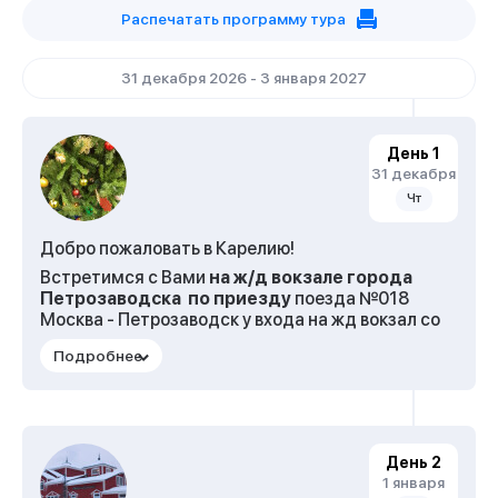
Распечатать программу тура
31 декабря 2026 - 3 января 2027
День 1
31 декабря
Чт
Добро пожаловать в Карелию!
Встретимся с Вами
на ж/д вокзале города
Петрозаводска по приезду
поезда №018
Москва - Петрозаводск у входа на жд вокзал со
стороны перрона. Гид с табличкой
«Карелочка»
.
Завтрак
в кафе города.
А теперь мы предлагаем Вам окунуться в
дружескую атмосферу северного города –
столицу Карелии – город Петрозаводск. На
День 2
1 января
обзорной экскурсии
Вы увидите красивую