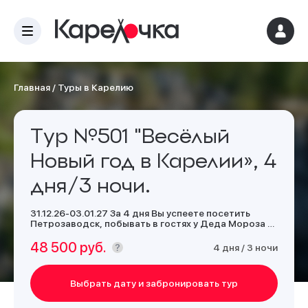
Главная
/
Туры в Карелию
Тур №501 "Весёлый
Новый год в Карелии», 4
дня/3 ночи.
31.12.26-03.01.27 За 4 дня Вы успеете посетить
Петрозаводск, побывать в гостях у Деда Мороза и
даже выбрать экскурсию по душе. Готовы провести
незабываемую новогоднюю ночь и праздничные
48 500 руб.
4 дня / 3 ночи
дни в Карелии? Тогда этот тур – для Вас!
Выбрать дату и забронировать тур