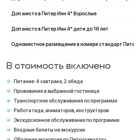
Прибытие в г.Петрозаводск на ж/д вокзал
ориентировочно к 17:00 ч. Прощание с гидом. До
Доп.место в Питер Инн 4* Взрослые
новых встреч!
Доп.место в Питер Инн 4* дети до 16 лет
Отъезд в Москву, поезд №17 и поезд № 091 или в
Санкт-Петербург, поезд № 111.
Одноместное размещение в номере стандарт Питер 
В стоимость включено
Питание: 4 завтрака, 2 обеда
Проживание в выбранной гостинице
Транспортное обслуживание по программе
Работа гида, аниматоров, инструкторов
Экскурсионное обслуживание по программе
Входные билеты на экскурсии
Обзорная экскурсия по Петрозаводску