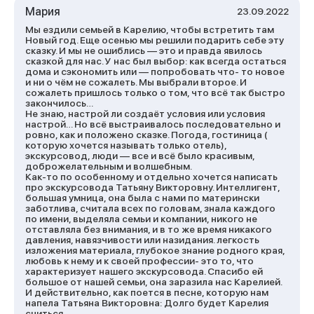
Мария
23.09.2022
Мы ездили семьей в Карелию, чтобы встретить там
Новый год. Еще осенью мы решили подарить себе эту
сказку. И мы не ошиблись — это и правда явилось
сказкой для нас. У нас был выбор: как всегда остаться
дома и сэкономить или — попробовать что- то новое
и ни о чём не сожалеть. Мы выбрали второе. И
сожалеть пришлось только о том, что всё так быстро
закончилось…
Не знаю, настрой ли создаёт условия или условия
настрой… Но всё выстраивалось последовательно и
ровно, как и положено сказке. Погода, гостиница (
которую хочется называть только отель),
экскурсовод, люди — все и всё было красивым,
доброжелательным и волшебным.
Как-то по особенному и отдельно хочется написать
про экскурсовода Татьяну Викторовну. Интеллигент,
большая умница, она была с нами по матерински
заботлива, считала всех по головам, знала каждого
по имени, выделяла семьи и компании, никого не
отставляла без внимания, и в то же время никакого
давления, навязчивости или назидания. легкость
изложения материала, глубокое знание родного края,
любовь к нему и к своей профессии- это то, что
характеризует нашего экскурсовода. Спасибо ей
большое от нашей семьи, она заразила нас Карелией.
И действительно, как поется в песне, которую нам
напела Татьяна Викторовна: Долго будет Карелия
сниться