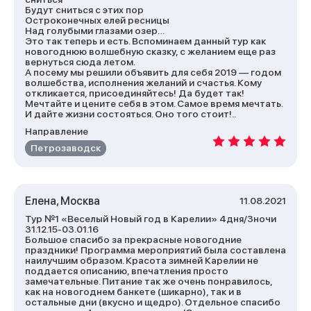
Будут сниться с этих пор
Остроконечных елей ресницы
Над голубыми глазами озер…
Это так теперь и есть. Вспоминаем данный тур как
новогоднюю волшебную сказку, с желанием еще раз
вернуться сюда летом.
А посему мы решили объявить для себя 2019 — годом
волшебства, исполнения желаний и счастья. Кому
откликается, присоединяйтесь! Да будет так!
Мечтайте и цените себя в этом. Самое время мечтать.
И дайте жизни состояться. Оно того стоит!..
Направление
Петрозаводск
Елена, Москва
11.08.2021
Тур №1 «Веселый Новый год в Карелии» 4дня/3ночи
31.12.15-03.01.16
Большое спасибо за прекрасные новогодние
праздники! Программа мероприятий была составлена
наилучшим образом. Красота зимней Карелии не
поддается описанию, впечатления просто
замечательные. Питание так же очень понравилось,
как на новогоднем банкете (шикарно), так и в
остальные дни (вкусно и щедро). Отдельное спасибо