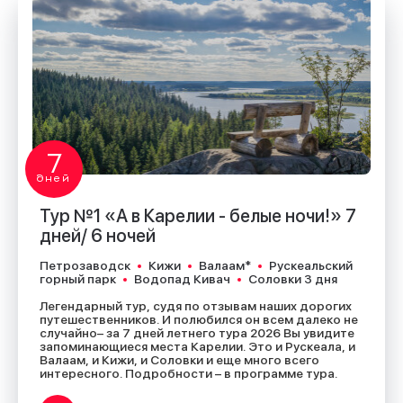
7
дней
Тур №1 «А в Карелии - белые ночи!» 7
дней/ 6 ночей
Петрозаводск
Кижи
Валаам*
Рускеальский
горный парк
Водопад Кивач
Соловки 3 дня
Легендарный тур, судя по отзывам наших дорогих
путешественников. И полюбился он всем далеко не
случайно– за 7 дней летнего тура 2026 Вы увидите
запоминающиеся места Карелии. Это и Рускеала, и
Валаам, и Кижи, и Соловки и еще много всего
интересного. Подробности – в программе тура.