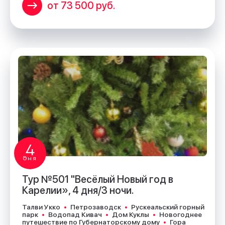
от 73 500 руб.
4
дня
Тур №501 "Весёлый Новый год в
Карелии», 4 дня/3 ночи.
Талви Укко
Петрозаводск
Рускеальский горный
парк
Водопад Кивач
Дом Куклы
Новогоднее
путешествие по Губернаторскому дому
Гора