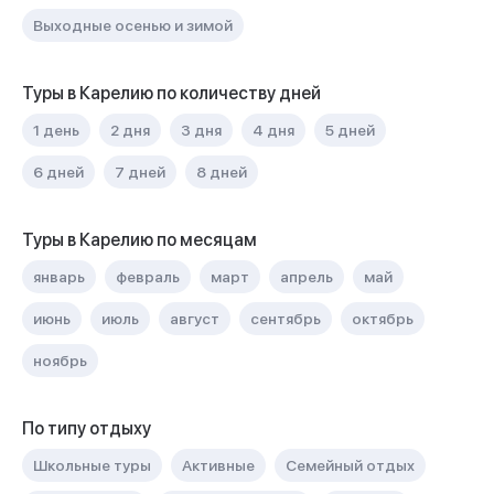
Выходные осенью и зимой
Туры в Карелию по количеству дней
1 день
2 дня
3 дня
4 дня
5 дней
6 дней
7 дней
8 дней
Туры в Карелию по месяцам
январь
февраль
март
апрель
май
июнь
июль
август
сентябрь
октябрь
ноябрь
По типу отдыху
Школьные туры
Активные
Семейный отдых