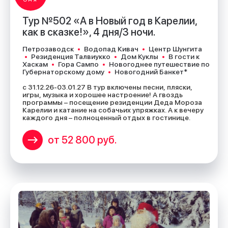
Тур №502 «А в Новый год в Карелии,
как в сказке!», 4 дня/3 ночи.
Петрозаводск
Водопад Кивач
Центр Шунгита
Резиденция Талвиукко
Дом Куклы
В гости к
Хаскам
Гора Сампо
Новогоднее путешествие по
Губернаторскому дому
Новогодний Банкет*
с 31.12.26-03.01.27 В тур включены песни, пляски,
игры, музыка и хорошее настроение! А гвоздь
программы – посещение резиденции Деда Мороза
Карелии и катание на собачьих упряжках. А к вечеру
каждого дня – полноценный отдых в гостинице.
от 52 800 руб.