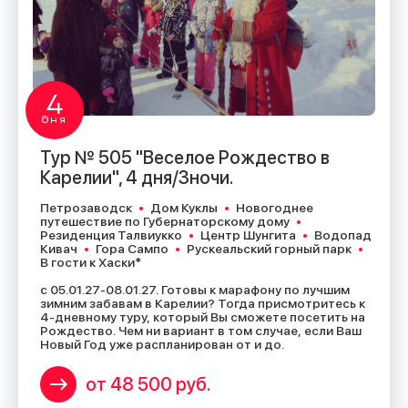
4
дня
Тур № 505 "Веселое Рождество в
Карелии", 4 дня/3ночи.
Петрозаводск
Дом Куклы
Новогоднее
путешествие по Губернаторскому дому
Резиденция Талвиукко
Центр Шунгита
Водопад
Кивач
Гора Сампо
Рускеальский горный парк
В гости к Хаски*
с 05.01.27-08.01.27. Готовы к марафону по лучшим
зимним забавам в Карелии? Тогда присмотритесь к
4-дневному туру, который Вы сможете посетить на
Рождество. Чем ни вариант в том случае, если Ваш
Новый Год уже распланирован от и до.
от 48 500 руб.