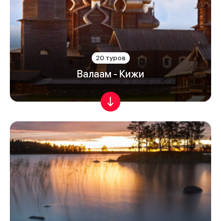
20 туров
Валаам - Кижи