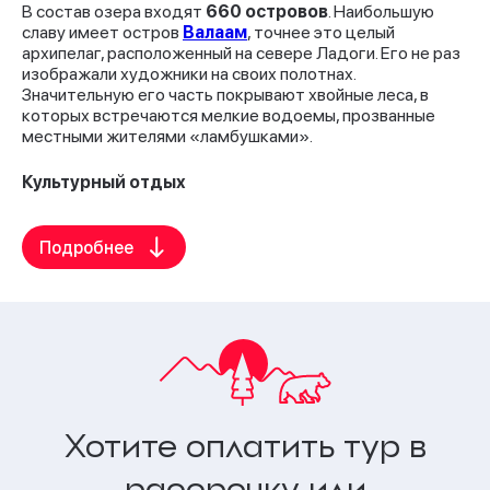
В состав озера входят
660 островов
. Наибольшую
славу имеет остров
Валаам
, точнее это целый
архипелаг, расположенный на севере Ладоги. Его не раз
изображали художники на своих полотнах.
Значительную его часть покрывают хвойные леса, в
которых встречаются мелкие водоемы, прозванные
местными жителями «ламбушками».
Культурный отдых
На остров Валаам едут паломники изо всех уголков
России. Здесь находится действующий
Валаамский
Свято-Преображенский мужской монастырь.
На
его территории построены Спасо-Преображенский
собор, несколько церквей, Знаменская часовня и 11
скитов — отдельно стоящих жилых помещений для
монахов.
Если Вы планируете посетить
известные музеи
республики
Карелия, то Ладожское озеро увидите
обязательно. К примеру, на его берегу в Сортавале
Хотите оплатить тур в
открыт интерактивный парк «Бастионъ», на территории
которого работают несколько музеев.
рассрочку или