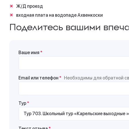
Ж/Д проезд
входная плата на водопаде Ахвенкоски
Поделитесь вашими впеча
Ваше имя
*
Email или телефон
*
Необходимы для обратной свя
Тур
*
Текст отзыва
*