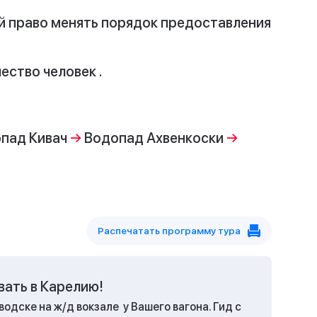
й право менять порядок предоставления
ество человек .
пад Кивач
→
Водопад Ахвенкоски
→
Распечатать программу тура
ать в Карелию!
одске на ж/д вокзале у Вашего вагона. Гид с