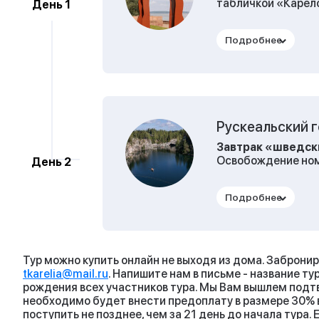
табличкой «Карел
День 1
Завтрак
в кафе го
На
обзорной экск
дружескую атмосфе
город Петрозаводс
увидите красивую 
«Дерево желаний» 
подаренные город
Рускеальский г
Завтрак «шведск
Выезд на экскурси
Освобождение ном
День 2
Первая остановка
Выезд в горный па
туристов гора Сам
Первая остановка 
К горе Сампо устре
переводе с финско
оказавшись в этом
иногда называют е
волшебство и сказ
водопаде снималас
виды, и хочется з
Тур можно купить онлайн не выходя из дома. Забронир
зори здесь тихие»
очертания скал, р
tkarelia@mail.ru
. Напишите нам в письме - название т
привлекает и соз
островков и слуша
рождения всех участников тура. Мы Вам вышлем подтв
загадочной красот
необходимо будет внести предоплату в размере 30% в
Посещение
первы
году здесь снимал
поступить не позднее, чем за 21 день до начала тура. 