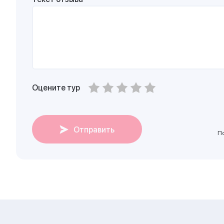
Оцените тур
Отправить
П