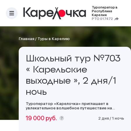
Туроператор в
Республике
Карелия
РТО 017472
Главная
/
Туры в Карелию
Школьный тур №703
« Карельские
выходные », 2 дня/1
ночь
Туроператор «Карелочка» приглашает в
увлекательное волшебное путешествие на
Север нашей Родины. Петрозаводск –
Марциальные воды – гора Сампо - Водопад
19 000 руб.
2 дня / 1 ночь
Кивач – Рускеальский горный парк - Водопад
Ахвенкоски*-Сортавала