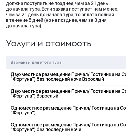
должна поступить не позднее, чем за 21 день
Туристы могут уехать из Кеми вечерним
до начала тура. Если заявка поступает нам менее,
поездом №011Ч Кемь - Санкт-Петербург в
чем за 21 день до начала тура, то оплата полная
20:40.
в течение 5 дней (но не позднее, чем за 3 дня
до начала тура)
В этом случае предоставляется скидка:
При двухместном размещении - 2 500 руб/чел.
Услуги и стоимость
При одноместном размещении - 4 000 руб/чел.
На доп. месте - 2 000 руб/чел.
Варианты для этого тура
Двухместное размещение Причал/ Гостиница на Солов
"Фортуна") без последней ночи Взрослый
Двухместное размещение Причал/ Гостиница на Солов
"Фортуна") Взрослый
Одноместное размещение Причал/ Гостинца на Соловк
"Фортуна")
Одноместное размещение Причал/ Гостинца на Соловк
"Фортуна") без последней ночи