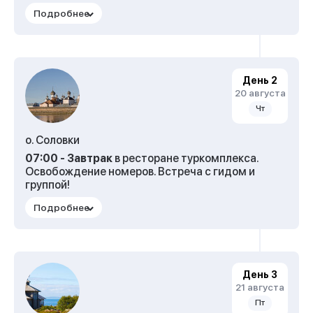
Встреча туристов на ж/д вокзале у входа на
вокзал со стороны перрона с табличкой
«Причал». Организованный трансфер в
туркомплекс «Причал» п.Рабочеостровск.
Размещение в гостинице «Причал» (гостиница
эконом, номера с удобствами).
День 2
20 августа
Чт
о. Соловки
07:00 - Завтрак
в ресторане туркомплекса.
Освобождение номеров. Встреча с гидом и
группой!
07:30 -
Посадка на корабль.
08:00 -
Отправление теплохода на Соловки (в
пути 2 часа).
Прибытие в бухту Благополучия. Вещи
День 3
транспортируются в гостиницу.
21 августа
Пт
Обзорная экскурсия по Центральной усадьбе