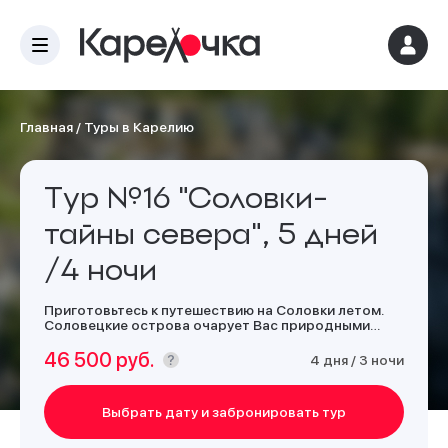
Главная
/
Туры в Карелию
Тур №16 "Соловки-
тайны севера", 5 дней
/4 ночи
Приготовьтесь к путешествию на Соловки летом.
Соловецкие острова очарует Вас природными
богатствами и захватывающими видами! А после
экскурсий отдохнуть Вы сможете в гостинице
46 500 руб.
4 дня / 3 ночи
"Соловецкая Слобода".
Выбрать дату и забронировать тур