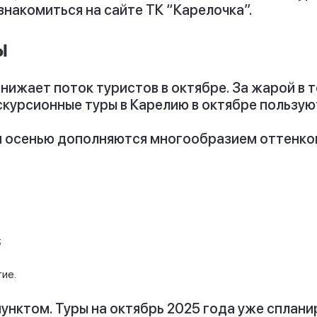
акомиться на сайте ТК “Карелочка”.
ы
нижает поток туристов в октябре. За жарой в 
скурсионные туры в Карелию в октябре
пользую
и осенью дополняются многообразием оттенков 
;
гие.
нктом. Туры на октябрь 2025 года уже сплани