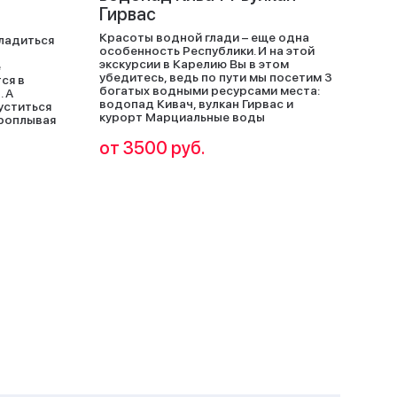
Гирвас
Красоты водной глади – еще одна
сладиться
особенность Республики. И на этой
экскурсии в Карелию Вы в этом
е
убедитесь, ведь по пути мы посетим 3
ся в
богатых водными ресурсами места:
 А
водопад Кивач, вулкан Гирвас и
уститься
курорт Марциальные воды
проплывая
от 3500 руб.