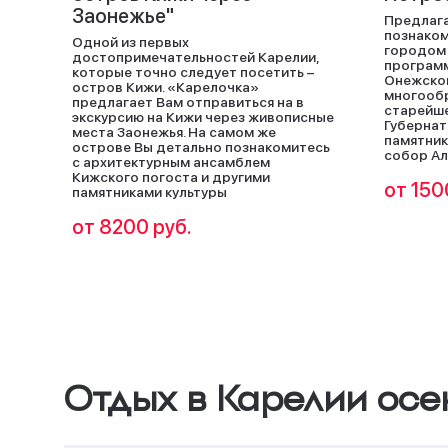
Заонежье"
Предлаг
познаком
Одной из первых
городом 
достопримечательностей Карелии,
програм
которые точно следует посетить –
Онежског
остров Кижи. «Карелочка»
многообр
предлагает Вам отправиться на в
старейше
экскурсию на Кижи через живописные
Губернат
места Заонежья. На самом же
памятник
острове Вы детально познакомитесь
собор Ал
с архитектурным ансамблем
Кижского погоста и другими
от 150
памятниками культуры
от 8200 руб.
Отдых в Карелии осе