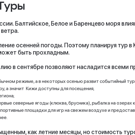
 Туры
ссии. Балтийское, Белое и Баренцево моря влия
 ветра.
ление осенней погоды. Поэтому планируя тур в
 может быть прохладным.
релию в сентябре позволяют насладится всеми 
чном режиме, а в некоторых осенью развит событийный тури
у, а значит Кижи доступны для посещения;
егиона;
рвые северные ягоды (клюква, брусника), рыбалка на озерах к
спортивные площадки для игр на свежем воздухе и предостав
чее.
ыщенным, как летние месяцы, но стоимость тур