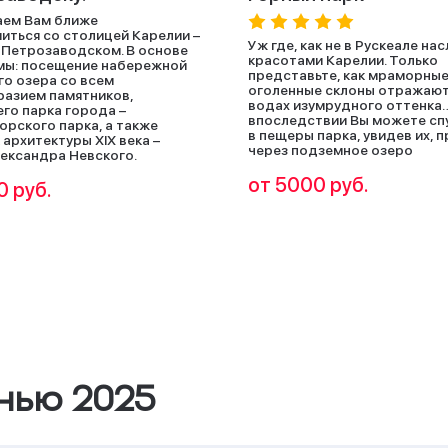
аем Вам ближе
иться со столицей Карелии –
Уж где, как не в Рускеале на
Петрозаводском. В основе
красотами Карелии. Только
мы: посещение набережной
представьте, как мраморны
о озера со всем
оголенные склоны отражают
азием памятников,
водах изумрудного оттенка…
го парка города –
впоследствии Вы можете сп
орского парка, а также
в пещеры парка, увидев их, 
 архитектуры XIX века –
через подземное озеро
ександра Невского.
от 5000 руб.
0 руб.
нью 2025