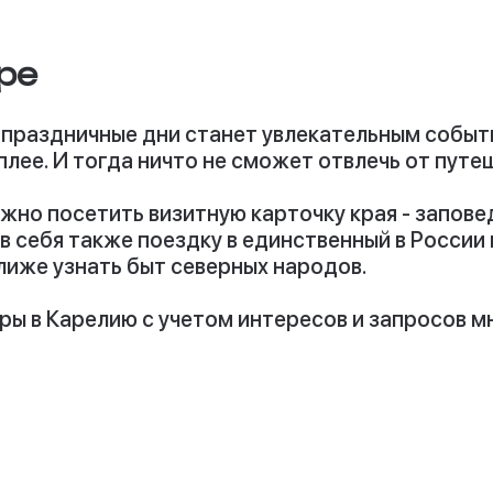
ре
 праздничные дни станет увлекательным событ
лее. И тогда ничто не сможет отвлечь от путе
жно посетить визитную карточку края - заповед
в себя также поездку в единственный в России
лиже узнать быт северных народов.
уры в Карелию
с учетом интересов и запросов м
овл