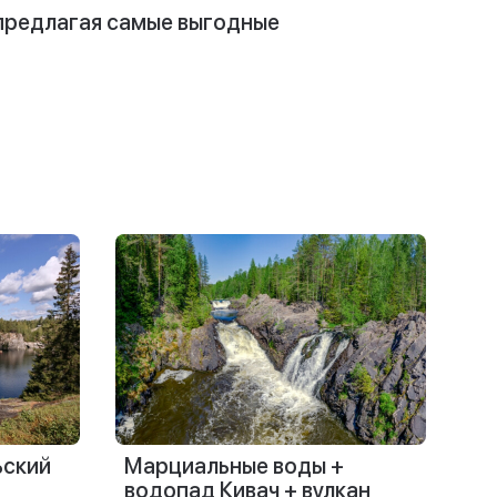
 предлагая самые выгодные
ьский
Марциальные воды +
водопад Кивач + вулкан