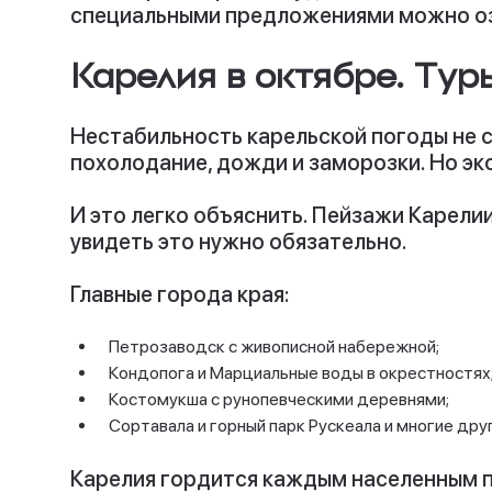
специальными предложениями можно озн
Карелия в октябре. Тур
Нестабильность карельской погоды не с
похолодание, дожди и заморозки. Но эк
И это легко объяснить. Пейзажи Карели
увидеть это нужно обязательно.
Главные города края:
Петрозаводск с живописной набережной;
Кондопога и Марциальные воды в окрестностях
Костомукша с рунопевческими деревнями;
Сортавала и горный парк Рускеала и многие дру
Карелия гордится каждым населенным пу