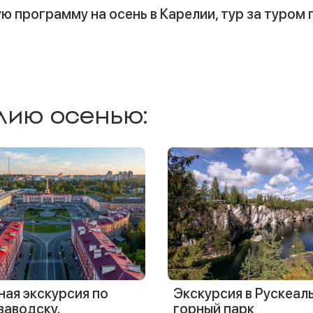
 программу на осень в Карелии, тур за туром
лию осенью:
ая экскурсия по
Экскурсия в Рускеал
заводску.
горный парк